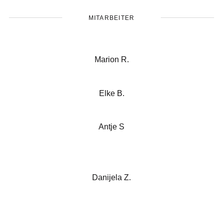
MITARBEITER
Marion R.
Elke B.
Antje S
Danijela Z.
Birgit T.
Home
Projekte
Büroprofil
News